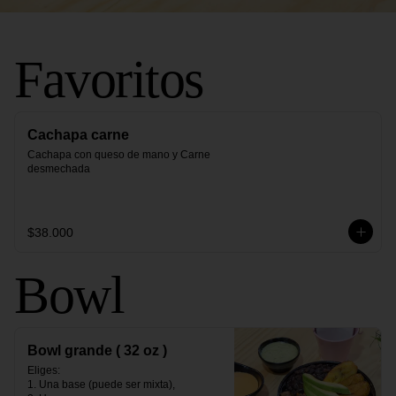
Favoritos
Cachapa carne
Cachapa con queso de mano y Carne 
desmechada
$38.000
Bowl
Bowl grande ( 32 oz )
Eliges:                                                                                                                                                                                                

1. Una base (puede ser mixta),                                                                                                                                               
