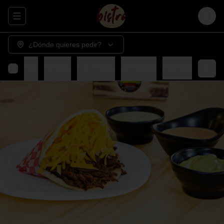
Abrir menu de navegación
Login
¿Dónde quieres pedir?
Cachapas
Pepitos
Patacones
Adiciones
Bebidas