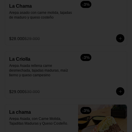
-
3
%
La Chama
Arepa asado con carne molida, tajadas 
de maduro y queso costeño
$28.000
$29.000
-
3
%
La Criolla
Arepa Asada rellena carne 
desmechada, tajadas maduras, maíz 
tierno y queso campesino
$29.000
$30.000
-
3
%
La chama
Arepa Asada, con Carne Molida, 
Tajaditas Maduras y Queso Costeño.