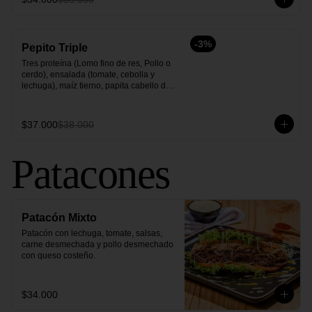
-
3
%
Pepito Triple
Tres proteína (Lomo fino de res, Pollo o 
cerdo), ensalada (tomate, cebolla y 
lechuga), maíz tierno, papita cabello de 
ángel y salsas.
$37.000
$38.000
Patacones
Patacón Mixto
Patacón con lechuga, tomate, salsas, 
carne desmechada y pollo desmechado 
con queso costeño.
$34.000