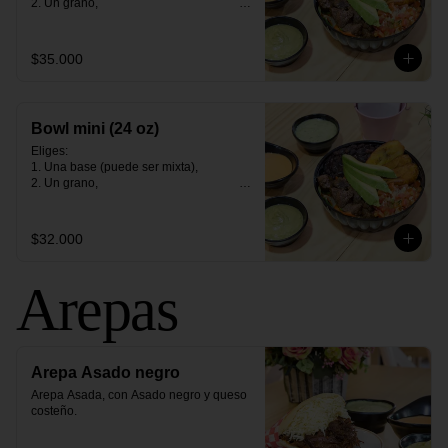
2. Un grano,                                                                                                                                                                                    

3. Una proteìna (opción vegetariana)                                                                                                                              

4. Tres contornos.
$35.000
Bowl mini (24 oz)
Eliges:                                                                                                                                                                                                

1. Una base (puede ser mixta),                                                                                                                                               

2. Un grano,                                                                                                                                                                                    

3. Una proteìna (opción vegetariana)                                                                                                                              

4. Tres contornos.
$32.000
Arepas
Arepa Asado negro
Arepa Asada, con Asado negro y queso 
costeño.