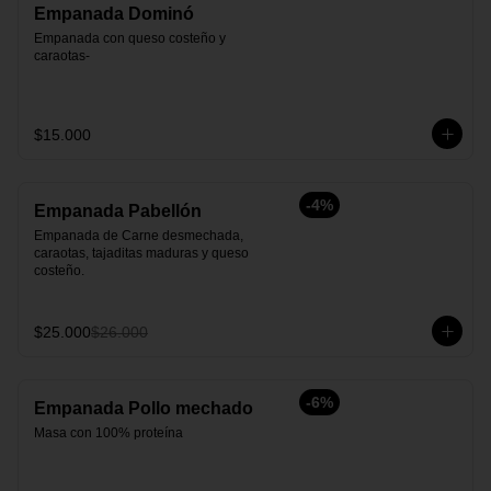
Empanada Dominó
Empanada con queso costeño y 
caraotas-
$15.000
-
4
%
Empanada Pabellón
Empanada de Carne desmechada, 
caraotas, tajaditas maduras y queso 
costeño.
$25.000
$26.000
-
6
%
Empanada Pollo mechado
Masa con 100% proteína