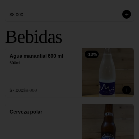
$8.000
Bebidas
-
13
%
Agua manantial 600 ml
600ml.
$7.000
$8.000
Cerveza polar