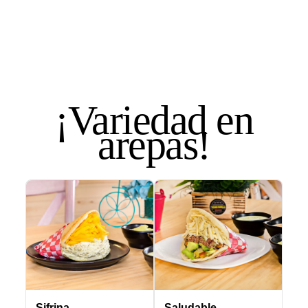
Tequeños
Empanadas operadas
Bebidas
¡Variedad en
arepas!
Sifrina
Saludable