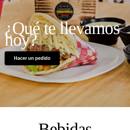
¿Qué
te
llevamos
hoy?
Hacer un pedido
Bebidas