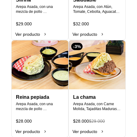
Arepa Asada, con una 
Arepa Asada, con Atùn, 
mezcla de pollo 
Tomate, Cebolla, Aguacate, 
desmechado , aguacate y 
Aceite de oliva y Queso 
salsa de la casa  más queso 
Campesino.
$29.000
$32.000
amarillo.
Ver producto
Ver producto
-
3
%
Reina pepiada
La chama
Arepa Asada, con una 
Arepa Asada, con Carne 
mezcla de pollo 
Molida, Tajaditas Maduras y 
desmechado , aguacate y 
Queso Costeño.
salsa de la casa.
$28.000
$28.000
$29.000
Ver producto
Ver producto