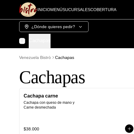
INICIO
MENÚ
SUCURSALES
COBERTURA
¿Dónde quieres pedir?
Cachapas
Venezuela Bistrò
Cachapas
Cachapas
Cachapa carne
Cachapa con queso de mano y 
Carne desmechada
$38.000