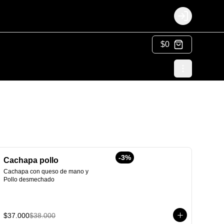
Login
$0
-
3
%
Cachapa pollo
Cachapa con queso de mano y 
Pollo desmechado
$37.000
$38.000