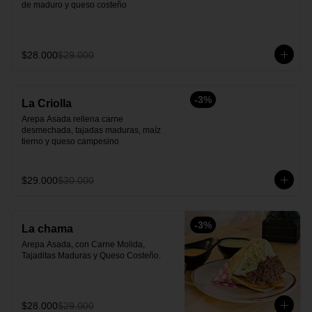
de maduro y queso costeño
$28.000
$29.000
-
3
%
La Criolla
Arepa Asada rellena carne 
desmechada, tajadas maduras, maíz 
tierno y queso campesino
$29.000
$30.000
-
3
%
La chama
Arepa Asada, con Carne Molida, 
Tajaditas Maduras y Queso Costeño.
$28.000
$29.000