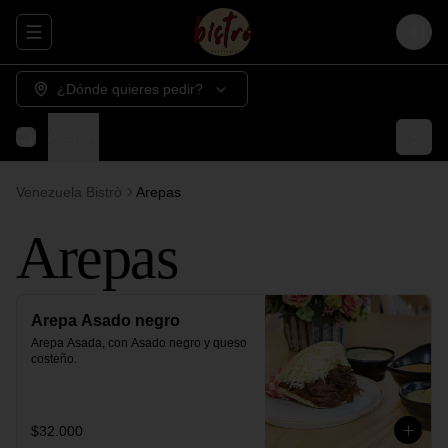
Abrir menu de navegación
Login
¿Dónde quieres pedir?
Arepas
Venezuela Bistrò
Arepas
Arepas
Arepa Asado negro
Arepa Asada, con Asado negro y queso 
costeño.
$32.000