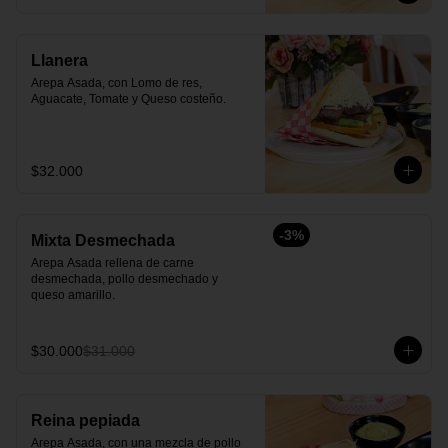
Llanera
Arepa Asada, con Lomo de res, 
Aguacate, Tomate y Queso costeño.
$32.000
-
3
%
Mixta Desmechada
Arepa Asada rellena de carne 
desmechada, pollo desmechado y  
queso amarillo.
$30.000
$31.000
Reina pepiada
Arepa Asada, con una mezcla de pollo 