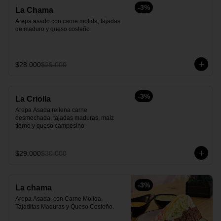
-
3
%
La Chama
Arepa asado con carne molida, tajadas 
de maduro y queso costeño
$28.000
$29.000
-
3
%
La Criolla
Arepa Asada rellena carne 
desmechada, tajadas maduras, maíz 
tierno y queso campesino
$29.000
$30.000
-
3
%
La chama
Arepa Asada, con Carne Molida, 
Tajaditas Maduras y Queso Costeño.