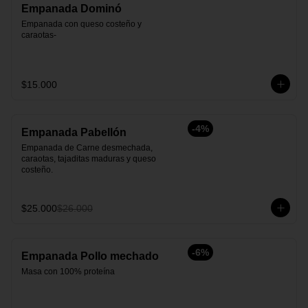
Empanada Dominó
Empanada con queso costeño y 
caraotas-
$15.000
-
4
%
Empanada Pabellón
Empanada de Carne desmechada, 
caraotas, tajaditas maduras y queso 
costeño.
$25.000
$26.000
-
6
%
Empanada Pollo mechado
Masa con 100% proteína