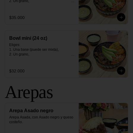
2. Un grano,                                                                                                                                                                                    

3. Una proteìna (opción vegetariana)                                                                                                                              

4. Tres contornos.
$35.000
Bowl mini (24 oz)
Eliges:                                                                                                                                                                                                

1. Una base (puede ser mixta),                                                                                                                                               

2. Un grano,                                                                                                                                                                                    

3. Una proteìna (opción vegetariana)                                                                                                                              

4. Tres contornos.
$32.000
Arepas
Arepa Asado negro
Arepa Asada, con Asado negro y queso 
costeño.