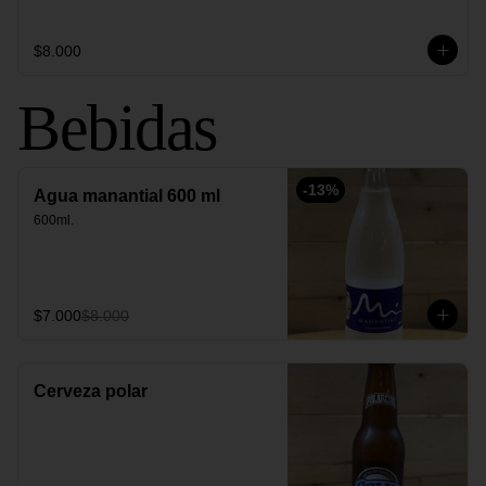
$8.000
Bebidas
-
13
%
Agua manantial 600 ml
600ml.
$7.000
$8.000
Cerveza polar