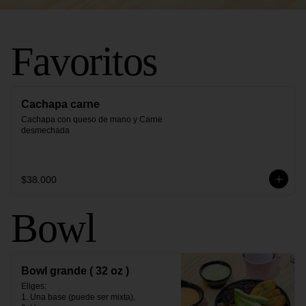
Favoritos
Cachapa carne
Cachapa con queso de mano y Carne 
desmechada
$38.000
Bowl
Bowl grande ( 32 oz )
Eliges:                                                                                                                                                                                                

1. Una base (puede ser mixta),                                                                                                                                               
