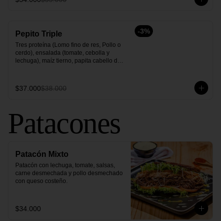
-
3
%
Pepito Triple
Tres proteína (Lomo fino de res, Pollo o 
cerdo), ensalada (tomate, cebolla y 
lechuga), maíz tierno, papita cabello de 
ángel y salsas.
$37.000
$38.000
Patacones
Patacón Mixto
Patacón con lechuga, tomate, salsas, 
carne desmechada y pollo desmechado 
con queso costeño.
$34.000