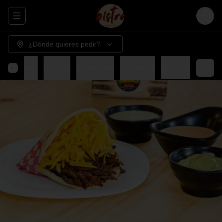
Abrir menu de navegación
Login
¿Dónde quieres pedir?
Cachapas
Pepitos
Patacones
Adiciones
Bebidas