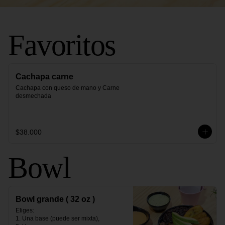
Favoritos
Cachapa carne
Cachapa con queso de mano y Carne 
desmechada
$38.000
Bowl
Bowl grande ( 32 oz )
Eliges:                                                                                                                                                                                                

1. Una base (puede ser mixta),                                                                                                                                               
