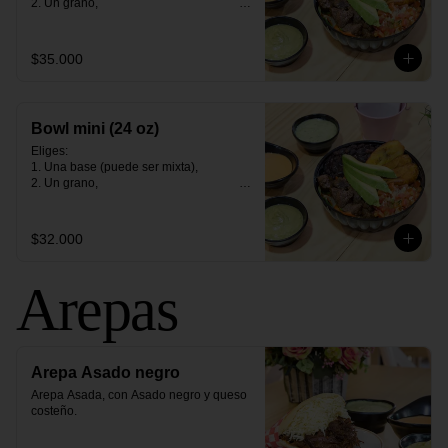
2. Un grano,                                                                                                                                                                                    

3. Una proteìna (opción vegetariana)                                                                                                                              

4. Tres contornos.
$35.000
Bowl mini (24 oz)
Eliges:                                                                                                                                                                                                

1. Una base (puede ser mixta),                                                                                                                                               

2. Un grano,                                                                                                                                                                                    

3. Una proteìna (opción vegetariana)                                                                                                                              

4. Tres contornos.
$32.000
Arepas
Arepa Asado negro
Arepa Asada, con Asado negro y queso 
costeño.