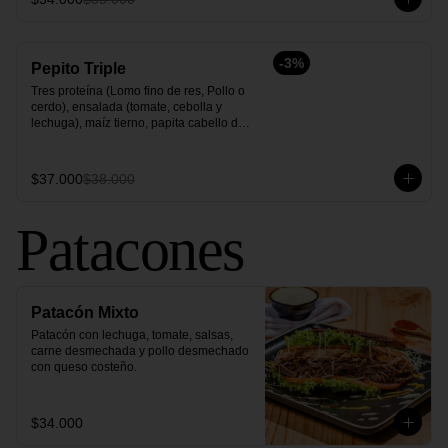
-
3
%
Pepito Triple
Tres proteína (Lomo fino de res, Pollo o 
cerdo), ensalada (tomate, cebolla y 
lechuga), maíz tierno, papita cabello de 
ángel y salsas.
$37.000
$38.000
Patacones
Patacón Mixto
Patacón con lechuga, tomate, salsas, 
carne desmechada y pollo desmechado 
con queso costeño.
$34.000