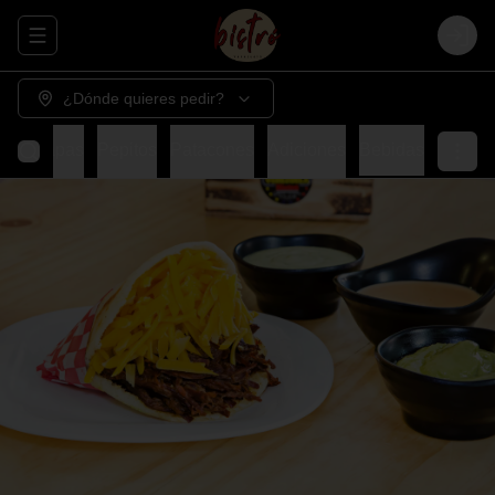
Abrir menu de navegación
Login
¿Dónde quieres pedir?
Cachapas
Pepitos
Patacones
Adiciones
Bebidas