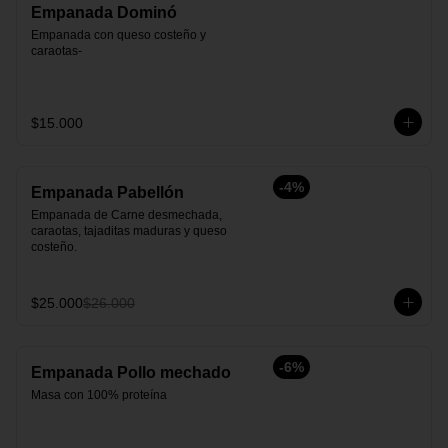
Empanada Dominó
Empanada con queso costeño y 
caraotas-
$15.000
-
4
%
Empanada Pabellón
Empanada de Carne desmechada, 
caraotas, tajaditas maduras y queso 
costeño.
$25.000
$26.000
-
6
%
Empanada Pollo mechado
Masa con 100% proteína