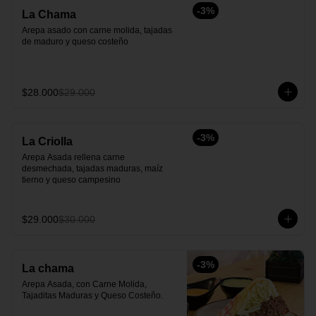
-
3
%
La Chama
Arepa asado con carne molida, tajadas 
de maduro y queso costeño
$28.000
$29.000
-
3
%
La Criolla
Arepa Asada rellena carne 
desmechada, tajadas maduras, maíz 
tierno y queso campesino
$29.000
$30.000
-
3
%
La chama
Arepa Asada, con Carne Molida, 
Tajaditas Maduras y Queso Costeño.