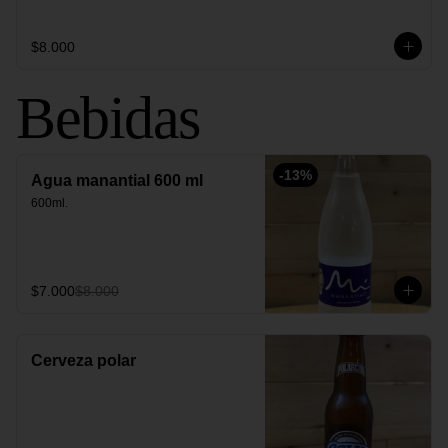
$8.000
Bebidas
-
13
%
Agua manantial 600 ml
600ml.
$7.000
$8.000
Cerveza polar