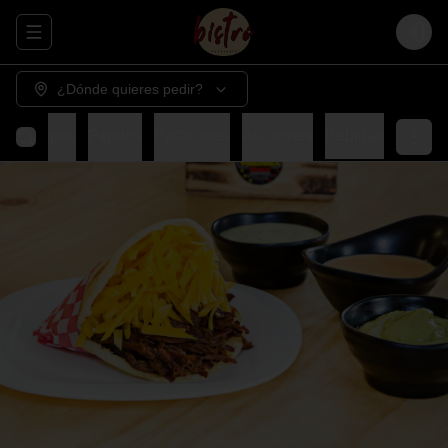
Abrir menu de navegación
Login
¿Dónde quieres pedir?
Cachapas
Pepitos
Patacones
Adiciones
Bebidas