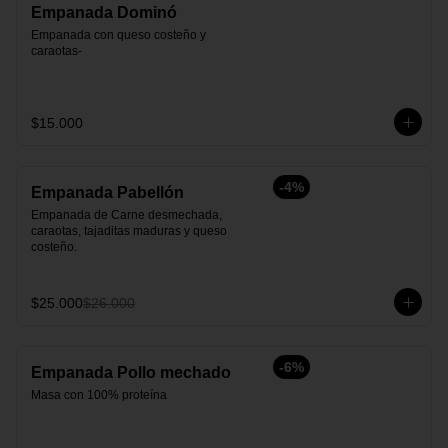
Empanada Dominó
Empanada con queso costeño y 
caraotas-
$15.000
-
4
%
Empanada Pabellón
Empanada de Carne desmechada, 
caraotas, tajaditas maduras y queso 
costeño.
$25.000
$26.000
-
6
%
Empanada Pollo mechado
Masa con 100% proteína