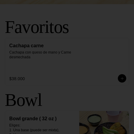
Favoritos
Cachapa carne
Cachapa con queso de mano y Carne 
desmechada
$38.000
Bowl
Bowl grande ( 32 oz )
Eliges:                                                                                                                                                                                                

1. Una base (puede ser mixta),                                                                                                                                               
