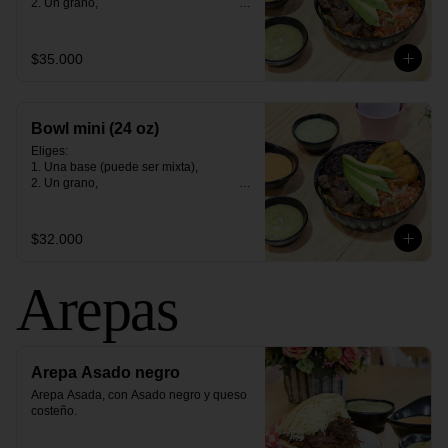
2. Un grano,                                                                                                                                                                                    

3. Una proteìna (opción vegetariana)                                                                                                                              

4. Tres contornos.
$35.000
Bowl mini (24 oz)
Eliges:                                                                                                                                                                                                

1. Una base (puede ser mixta),                                                                                                                                               

2. Un grano,                                                                                                                                                                                    

3. Una proteìna (opción vegetariana)                                                                                                                              

4. Tres contornos.
$32.000
Arepas
Arepa Asado negro
Arepa Asada, con Asado negro y queso 
costeño.