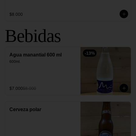
$8.000
Bebidas
-
13
%
Agua manantial 600 ml
600ml.
$7.000
$8.000
Cerveza polar