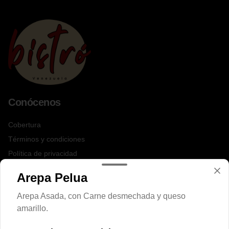
Conócenos
Cobertura
Términos y condiciones
Política de privacidad
Redes sociales
Arepa Pelua
Arepa Asada, con Carne desmechada y queso
Instagram
amarillo.
Facebook