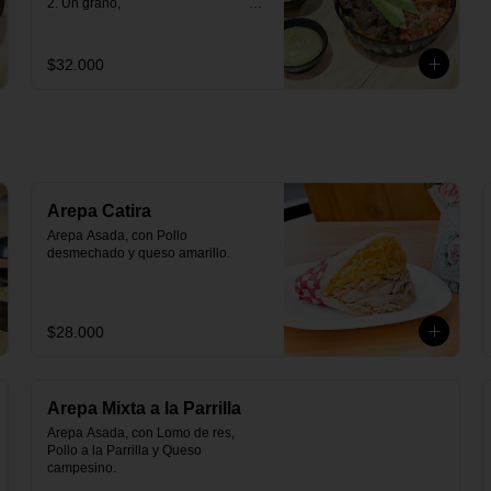
2. Un grano,                                                                                                                                                                                    

3. Una proteìna (opción 
vegetariana)                                                                                                                              

4. Tres contornos.
$32.000
Arepa Catira
Arepa Asada, con Pollo 
desmechado y queso amarillo.
$28.000
Arepa Mixta a la Parrilla
Arepa Asada, con Lomo de res, 
Pollo a la Parrilla y Queso 
campesino.