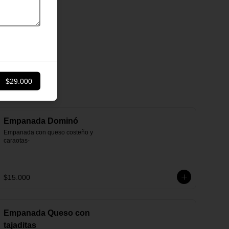
$29.000
Empanada Dominó
Empanada con queso costeño y 
caraotas-
$15.000
Empanada Queso con
tajaditas