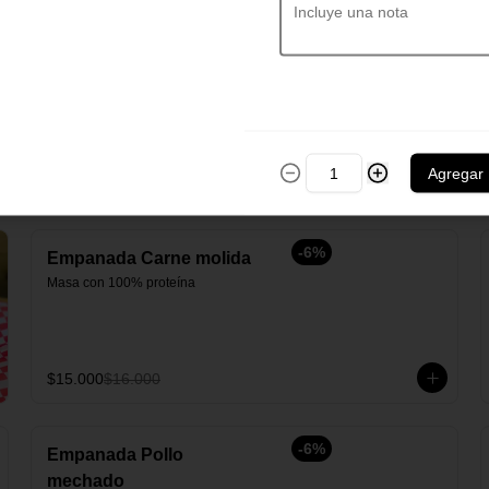
pesto
6 unidades de tequeños, cuyo 
interior es 90% queso y pesto, su 
exterior es una masa crujiente frita.
$30.000
cionales
Agregar
-
6
%
Empanada Carne molida
Masa con 100% proteína
$15.000
$16.000
-
6
%
Empanada Pollo
mechado