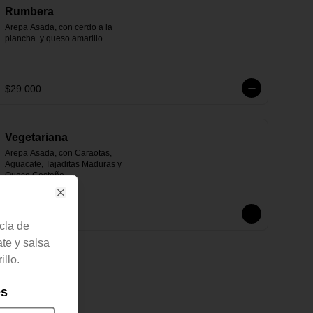
Rumbera
Arepa Asada, con cerdo a la 
plancha  y queso amarillo.
$29.000
Vegetariana
Arepa Asada, con Caraotas, 
Aguacate, Tajaditas Maduras y 
Queso Costeño.
Close
$26.000
cla de
te y salsa
llo.
es