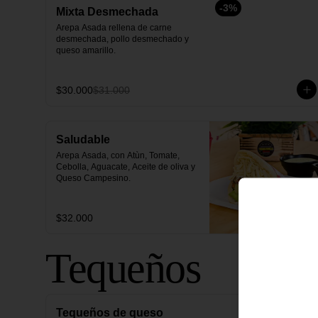
-
3
%
Mixta Desmechada
Arepa Asada rellena de carne 
desmechada, pollo desmechado y  
queso amarillo.
$30.000
$31.000
Saludable
Arepa Asada, con Atùn, Tomate, 
Cebolla, Aguacate, Aceite de oliva y 
Queso Campesino.
$32.000
Tequeños
Tequeños de queso