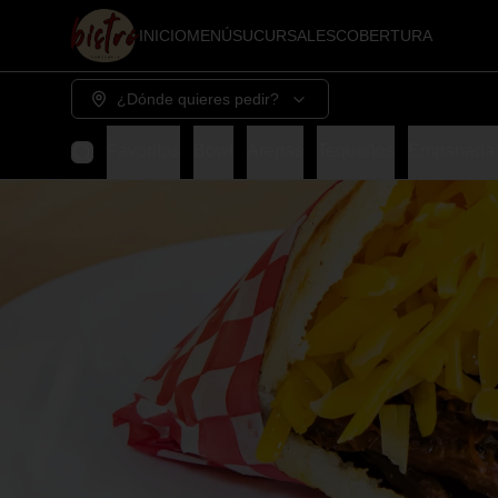
INICIO
MENÚ
SUCURSALES
COBERTURA
¿Dónde quieres pedir?
Favoritos
Bowl
Arepas
Tequeños
Empanadas 