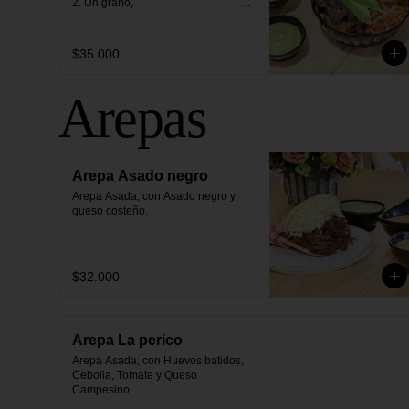
2. Un grano,                                                                                                                                                                                    

3. Una proteìna (opción 
vegetariana)                                                                                                                              

4. Tres contornos.
$35.000
Arepas
Arepa Asado negro
Arepa Asada, con Asado negro y 
queso costeño.
$32.000
Arepa La perico
Arepa Asada, con Huevos batidos, 
Cebolla, Tomate y Queso 
Campesino.