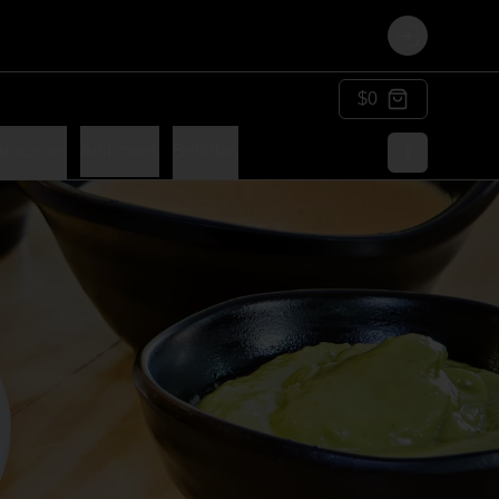
Login
$0
atacones
Adiciones
Bebidas