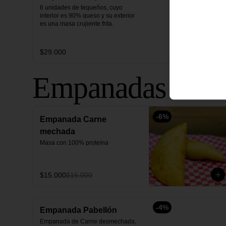
6 unidades de tequeños, cuyo 
interior es 90% queso y su exterior 
es una masa crujiente frita.
$29.000
Empanadas tradi
-
6
%
Empanada Carne
mechada
Masa con 100% proteína
$15.000
$16.000
-
4
%
Empanada Pabellón
Empanada de Carne desmechada, 