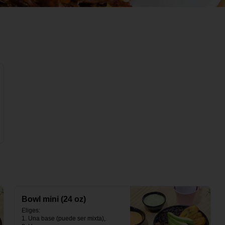
Bowl mini (24 oz)
Eliges:                                                                                                                                                                                                

1. Una base (puede ser mixta),                                                                                                                                               
