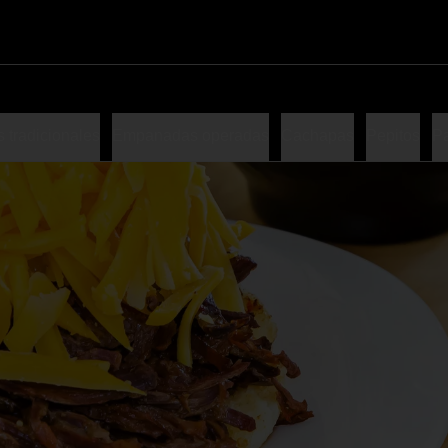
tradicionales
Empanadas operadas
Cachapas
Pepitos
P