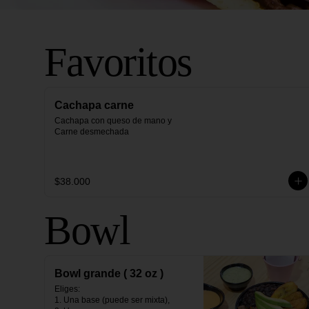
Favoritos
Cachapa carne
Cachapa con queso de mano y 
Carne desmechada
$38.000
Bowl
Bowl grande ( 32 oz )
Eliges:                                                                                                                                                                                                

1. Una base (puede ser mixta),                                                                                                                                               
