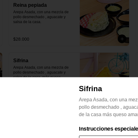
Reina pepiada
Arepa Asada, con una mezcla de 
pollo desmechado , aguacate y 
salsa de la casa.
$28.000
Sifrina
Arepa Asada, con una mezcla de 
pollo desmechado , aguacate y 
salsa de la casa  más queso 
amarillo.
Sifrina
$29.000
Arepa Asada, con una mez
pollo desmechado , aguaca
de la casa más queso amari
Instrucciones especial
Tequeños de queso y